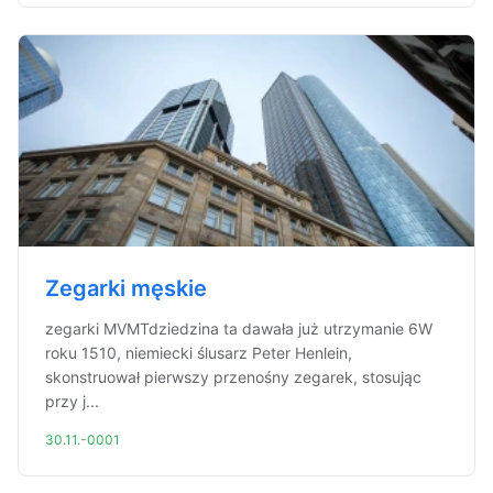
Zegarki męskie
zegarki MVMTdziedzina ta dawała już utrzymanie 6W
roku 1510, niemiecki ślusarz Peter Henlein,
skonstruował pierwszy przenośny zegarek, stosując
przy j...
30.11.-0001