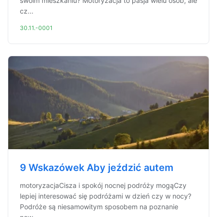
swoim mieszkaniu? Motoryzacja to pasja wielu osób, ale
cz...
30.11.-0001
9 Wskazówek Aby jeździć autem
motoryzacjaCisza i spokój nocnej podróży mogąCzy
lepiej interesować się podróżami w dzień czy w nocy?
Podróże są niesamowitym sposobem na poznanie