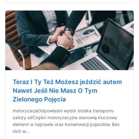
Teraz I Ty Też Możesz jeździć autem
Nawet Jeśli Nie Masz O Tym
Zielonego Pojęcia
motoryzacjaOdpowiedni wybór środka transportu
zależy odCzęści motoryzacyjne stanowią kluczowy
element w naprawie oraz konserwacji pojazdów. Bez
nich w...