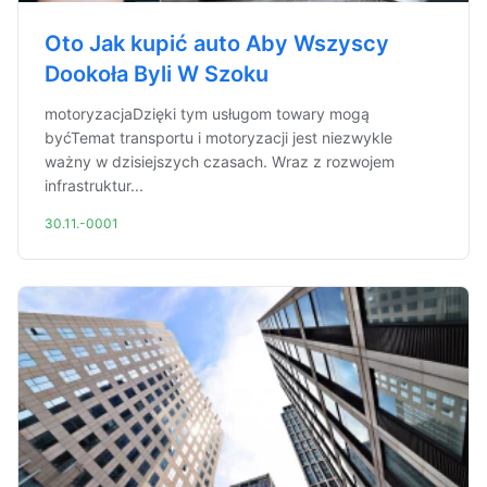
Oto Jak kupić auto Aby Wszyscy
Dookoła Byli W Szoku
motoryzacjaDzięki tym usługom towary mogą
byćTemat transportu i motoryzacji jest niezwykle
ważny w dzisiejszych czasach. Wraz z rozwojem
infrastruktur...
30.11.-0001