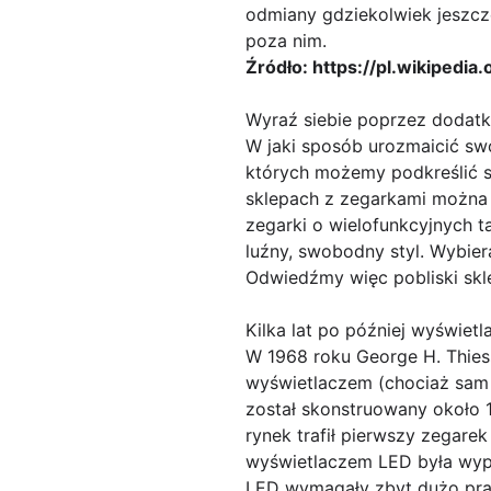
odmiany gdziekolwiek jeszcze 
poza nim.
Źródło: https://pl.wikipedia
Wyraź siebie poprzez dodatk
W jaki sposób urozmaicić sw
których możemy podkreślić s
sklepach z zegarkami można 
zegarki o wielofunkcyjnych t
luźny, swobodny styl. Wybie
Odwiedźmy więc pobliski skle
Kilka lat po później wyświet
W 1968 roku George H. Thies
wyświetlaczem (chociaż sam
został skonstruowany około 1
rynek trafił pierwszy zegar
wyświetlaczem LED była wypo
LED wymagały zbyt dużo prądu