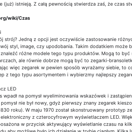
(już) istnieją. Z całą pewnością stwierdza zaś, że czas st
.org/wiki/Czas
i
ój strój? Jedną z opcji jest oczywiście zastosowanie róż
wój styl, image, czy upodobania. Takim dodatkiem może 
znaleźć różne modele tego typu produktów. Mogą to być 
arczach, ale równie dobrze mogą być to zegarki-bransoletk
rając więc zegarek w pewien sposób wyrażamy siebie, to c
p z tego typu asortymentem i wybierzmy najlepszy zegarek
lacz LED
s wpadł na pomysł wyeliminowania wskazówek i zastąpien
 pomysł nie był nowy, gdyż pierwszy znany zegarek kie
830 roku). W maju 1970 został skonstruowany prototyp zeg
ek elektroniczny z czterocyfrowym wyświetlaczem LED. Wi
sażona w przycisk aktywujący wyświetlanie czasu na kil
 aby możliwe było ich działanie w trybie ciągłym. Kilka l