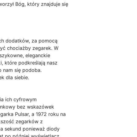
worzył Bóg, który znajduje się
nych dodatków, za pomocą
być chociażby zegarek. W
szykowne, eleganckie
i, które podkreślają nasz
o nam się podoba.
 dla siebie.
ia ich cyfrowym
szonkowy bez wskazówek
arka Pulsar, a 1972 roku na
ększość zegarków z
ka sekund ponieważ diody
at po później wyświetlacz