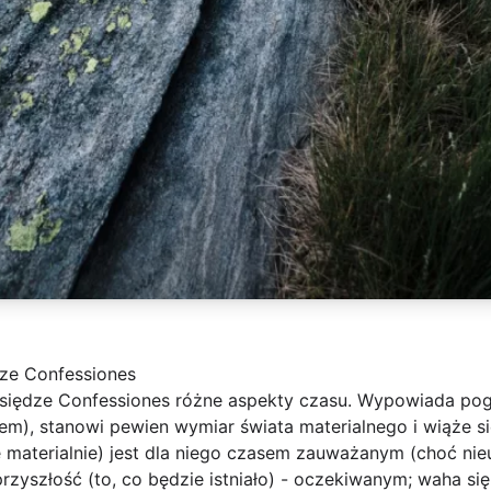
ze Confessiones
siędze Confessiones różne aspekty czasu. Wypowiada pogl
em), stanowi pewien wymiar świata materialnego i wiąże si
eje materialnie) jest dla niego czasem zauważanym (choć ni
przyszłość (to, co będzie istniało) - oczekiwanym; waha się