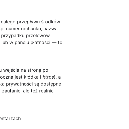
d całego przepływu środków.
np. numer rachunku, nazwa
 W przypadku przelewów
e lub w panelu płatności — to
wejścia na stronę po
doczna jest kłódka i
https
), a
yka prywatności są dostępne
zaufanie, ale też realnie
entarzach