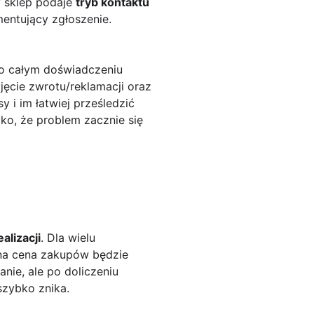
y sklep podaje
tryb kontaktu
mentujący zgłoszenie.
 o całym doświadczeniu
yjęcie zwrotu/reklamacji oraz
 i im łatwiej prześledzić
yko, że problem zacznie się
alizacji
. Dla wielu
zna cena zakupów będzie
nie, ale po doliczeniu
szybko znika.