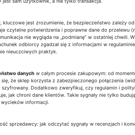
 jest sam użytkownik, a nie tylko transakcja.
wy, kluczowe jest zrozumienie, że bezpieczeństwo zależy o
je czytelne potwierdzenia i poprawne dane do przelewu (
omunikacja nie wygląda na „podmianę” w ostatniej chwili.
 rachunek odbiorcy zgadzał się z informacjami w regulamini
e nieuczciwych praktyk.
eństwo danych
w całym procesie zakupowym: od momentu 
ij się, że sklep korzysta z zabezpieczonego połączenia (wi
 szyfrowany. Dodatkowo zweryfikuj, czy regulamin i polit
e, jak chroni dane klientów. Takie sygnały nie tylko budują 
 wycieków informacji.
ność sprzedawcy: jak odczytać sygnały w recenzjach i kom