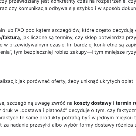
 czy przewidziany jest konkretnty czas na rozpatrzenie, cz
a) oraz czy komunikacja odbywa się szybko i w sposób doku
min lub FAQ pod kątem szczegółów, które często decydują
/fakturą
, jak liczone są terminy, czy sklep potwierdza prz
e w przewidywalnym czasie. Im bardziej konkretne są zapisy
czenia”, tym bezpieczniej robisz zakupy—i tym mniejsze ryz
alizacji: jak porównać oferty, żeby uniknąć ukrytych opłat
owe, szczególną uwagę zwróć na
koszty dostawy
i
termin re
y druk w „dostawa i płatność” decyduje o tym, czy faktyc
aktyce te same produkty potrafią być w jednym miejscu ta
at za nadanie przesyłki albo wybór formy dostawy różnica 