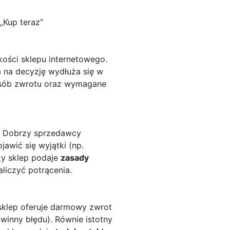
„Kup teraz”
akości sklepu internetowego.
a na decyzję wydłuża się w
osób zwrotu oraz wymagane
w. Dobrzy sprzedawcy
awić się wyjątki (np.
zy sklep podaje
zasady
liczyć potrącenia.
sklep oferuje darmowy zwrot
winny błędu). Równie istotny