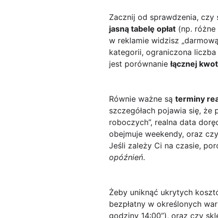
Zacznij od sprawdzenia, czy
jasną tabelę opłat
(np. różne 
w reklamie widzisz „darmową 
kategorii, ograniczona licz
jest porównanie
łącznej kwo
Równie ważne są
terminy rea
szczegółach pojawia się, że
roboczych”, realna data dorę
obejmuje weekendy, oraz czy 
Jeśli zależy Ci na czasie, p
opóźnień
.
Żeby uniknąć ukrytych kosztó
bezpłatny w określonych wa
godziny 14:00”), oraz czy sk