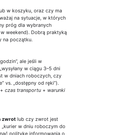
lub w koszyku, oraz czy ma
Uważaj na sytuacje, w których
nny próg dla wybranych
w w weekend). Dobrą praktyką
y na początku.
dzin”, ale jeśli w
 „wysyłany w ciągu 3–5 dni
est w dniach roboczych, czy
 vs. „dostępny od ręki”).
+
czas transportu
+
warunki
a zwrot
lub czy zwrot jest
 „kurier w dniu roboczym do
wnać politykę informowania o