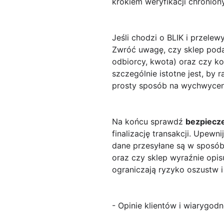
krokiem weryfikacji chroniony
Jeśli chodzi o BLIK i przele
Zwróć uwagę, czy sklep poda
odbiorcy, kwota) oraz czy k
szczególnie istotne jest, by
prosty sposób na wychwyceni
Na końcu sprawdź
bezpiecz
finalizację transakcji. Upewn
dane przesyłane są w sposób
oraz czy sklep wyraźnie opisuj
ograniczają ryzyko oszustw i
- Opinie klientów i wiarygod