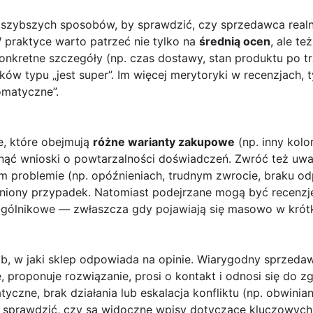
najszybszych sposobów, by sprawdzić, czy sprzedawca real
W praktyce warto patrzeć nie tylko na
średnią ocen
, ale te
konkretne szczegóły (np. czas dostawy, stan produktu po tr
ków typu „jest super”. Im więcej merytoryki w recenzjach, 
omatyczne”.
e, które obejmują
różne warianty zakupowe
(np. inny kolo
nąć wnioski o powtarzalności doświadczeń. Zwróć też uw
m problemie (np. opóźnieniach, trudnym zwrocie, braku odp
bniony przypadek. Natomiast podejrzane mogą być recenzje
 ogólnikowe — zwłaszcza gdy pojawiają się masowo w krótk
ób, w jaki sklep odpowiada na opinie. Wiarygodny sprzeda
, proponuje rozwiązanie, prosi o kontakt i odnosi się do z
zne, brak działania lub eskalacja konfliktu (np. obwinianie
ż sprawdzić, czy są widoczne wpisy dotyczące kluczowy