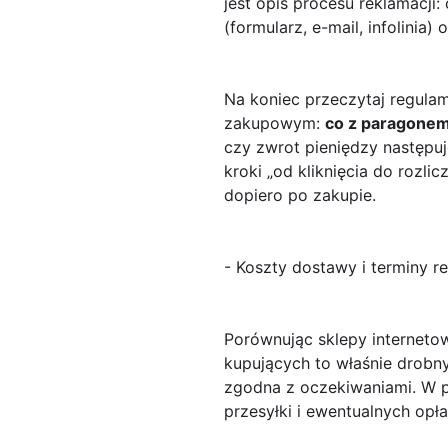
jest opis procesu reklamacji:
(formularz, e-mail, infolini
Na koniec przeczytaj regula
zakupowym:
co z paragonem
czy zwrot pieniędzy następuj
kroki „od kliknięcia do rozli
dopiero po zakupie.
- Koszty dostawy i terminy re
Porównując sklepy internet
kupujących to właśnie drobn
zgodna z oczekiwaniami. W pr
przesyłki i ewentualnych opł