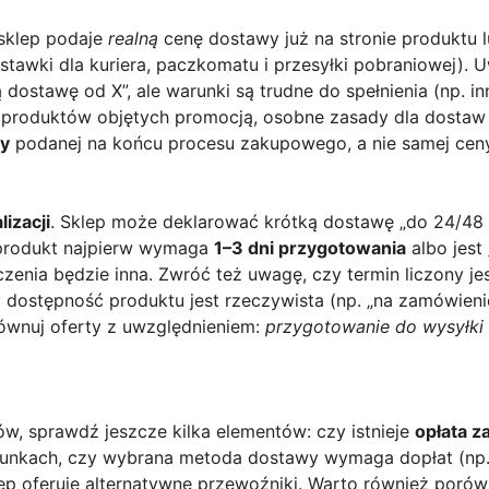
 sklep podaje
realną
cenę dostawy już na stronie produktu 
stawki dla kuriera, paczkomatu i przesyłki pobraniowej). 
dostawę od X”, ale warunki są trudne do spełnienia (np. i
ba produktów objętych promocją, osobne zasady dla dosta
ty
podanej na końcu procesu zakupowego, a nie samej cen
lizacji
. Sklep może deklarować krótką dostawę „do 24/48 go
 produkt najpierw wymaga
1–3 dni przygotowania
albo jest
czenia będzie inna. Zwróć też uwagę, czy termin liczony j
dostępność produktu jest rzeczywista (np. „na zamówienie”
orównuj oferty z uwzględnieniem:
przygotowanie do wysyłki
w, sprawdź jeszcze kilka elementów: czy istnieje
opłata z
runkach, czy wybrana metoda dostawy wymaga dopłat (np.
lep oferuje alternatywne przewoźniki. Warto również poró