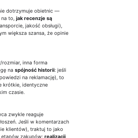
nie dotrzymuje obietnic —
ż na to,
jak recenzje są
ansporcie, jakość obsługi),
tym większa szansa, że opinie
r/rozmiar, inna forma
agę na
spójność historii
: jeśli
owiedzi na reklamację), to
 krótkie, identyczne
im czasie.
wca zwykle reaguje
głoszeń. Jeśli w komentarzach
 klientów), traktuj to jako
ch etapów zakupów:
realizacji