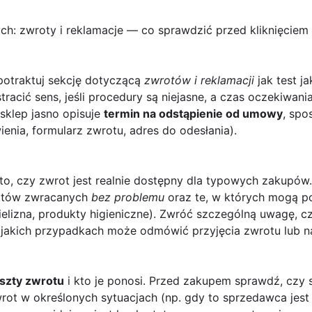
ch: zwroty i reklamacje — co sprawdzić przed kliknięciem 
 potraktuj sekcję dotyczącą
zwrotów i reklamacji
jak test j
racić sens, jeśli procedury są niejasne, a czas oczekiwani
sklep jasno opisuje
termin na odstąpienie od umowy
, sp
enia, formularz zwrotu, adres do odesłania).
to, czy zwrot jest realnie dostępny dla typowych zakupó
uktów zwracanych
bez problemu
oraz te, w których mogą poj
ielizna, produkty higieniczne). Zwróć szczególną uwagę, c
 jakich przypadkach może odmówić przyjęcia zwrotu lub na
szty zwrotu
i kto je ponosi. Przed zakupem sprawdź, czy 
ot w określonych sytuacjach (np. gdy to sprzedawca jest 