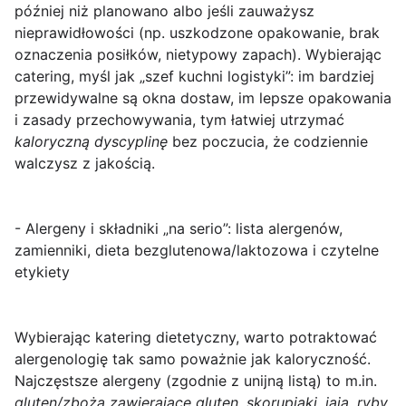
później niż planowano albo jeśli zauważysz
nieprawidłowości (np. uszkodzone opakowanie, brak
oznaczenia posiłków, nietypowy zapach). Wybierając
catering, myśl jak „szef kuchni logistyki”: im bardziej
przewidywalne są okna dostaw, im lepsze opakowania
i zasady przechowywania, tym łatwiej utrzymać
kaloryczną dyscyplinę
bez poczucia, że codziennie
walczysz z jakością.
- Alergeny i składniki „na serio”: lista alergenów,
zamienniki, dieta bezglutenowa/laktozowa i czytelne
etykiety
Wybierając
katering dietetyczny
, warto potraktować
alergenologię tak samo poważnie jak kaloryczność.
Najczęstsze alergeny (zgodnie z unijną listą) to m.in.
gluten/zboża zawierające gluten
,
skorupiaki
,
jaja
,
ryby
,