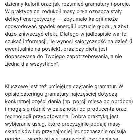
dzienny kalorii
oraz jak rozumieć
gramatury
i porcje.
W praktyce cel redukcji masy ciała oznacza stały
deficyt energetyczny — zbyt mało kalorii może
spowodować spadek energii i uczucie głodu, a zbyt
dużo zniweczyć efekt. Dlatego w jadłospisie warto
szukać informacji, ile wynosi kaloryczność na dzień (i
ewentualnie na posiłek), oraz czy dieta jest
dopasowana do Twojego zapotrzebowania, a nie
„jedna dla wszystkich”.
Kluczowe jest też umiejętne czytanie
gramatur
. W
opisie cateringu gramatury najczęściej dotyczą
konkretnej części dania (np. porcji mięsa po obróbce)
i mogą się różnić w zależności od producenta oraz
technologii przygotowania. Dobrą praktyką jest
wybieranie usług, które precyzyjnie podają masy
składników lub przynajmniej jednoznacznie opisują
porcje — wtedy łatwiej sprawdzić, czy dania są