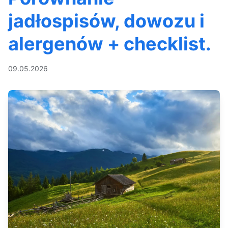
jadłospisów, dowozu i
alergenów + checklist.
09.05.2026