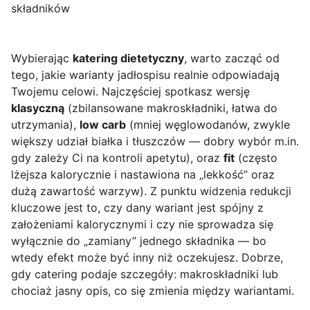
składników
Wybierając
katering dietetyczny
, warto zacząć od
tego, jakie warianty jadłospisu realnie odpowiadają
Twojemu celowi. Najczęściej spotkasz wersję
klasyczną
(zbilansowane makroskładniki, łatwa do
utrzymania),
low carb
(mniej węglowodanów, zwykle
większy udział białka i tłuszczów — dobry wybór m.in.
gdy zależy Ci na kontroli apetytu), oraz
fit
(często
lżejsza kalorycznie i nastawiona na „lekkość” oraz
dużą zawartość warzyw). Z punktu widzenia redukcji
kluczowe jest to, czy dany wariant jest spójny z
założeniami kalorycznymi i czy nie sprowadza się
wyłącznie do „zamiany” jednego składnika — bo
wtedy efekt może być inny niż oczekujesz. Dobrze,
gdy catering podaje szczegóły: makroskładniki lub
chociaż jasny opis, co się zmienia między wariantami.