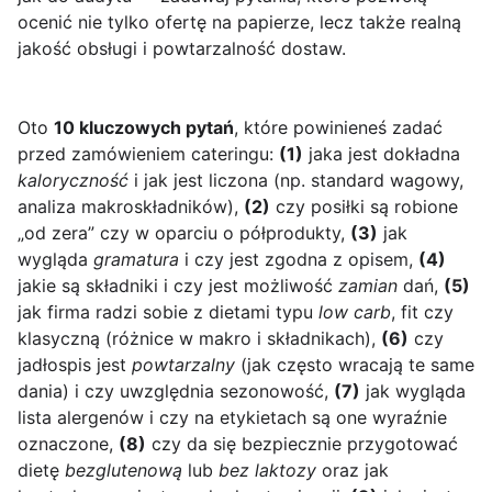
ocenić nie tylko ofertę na papierze, lecz także realną
jakość obsługi i powtarzalność dostaw.
Oto
10 kluczowych pytań
, które powinieneś zadać
przed zamówieniem cateringu:
(1)
jaka jest dokładna
kaloryczność
i jak jest liczona (np. standard wagowy,
analiza makroskładników),
(2)
czy posiłki są robione
„od zera” czy w oparciu o półprodukty,
(3)
jak
wygląda
gramatura
i czy jest zgodna z opisem,
(4)
jakie są składniki i czy jest możliwość
zamian
dań,
(5)
jak firma radzi sobie z dietami typu
low carb
, fit czy
klasyczną (różnice w makro i składnikach),
(6)
czy
jadłospis jest
powtarzalny
(jak często wracają te same
dania) i czy uwzględnia sezonowość,
(7)
jak wygląda
lista alergenów i czy na etykietach są one wyraźnie
oznaczone,
(8)
czy da się bezpiecznie przygotować
dietę
bezglutenową
lub
bez laktozy
oraz jak