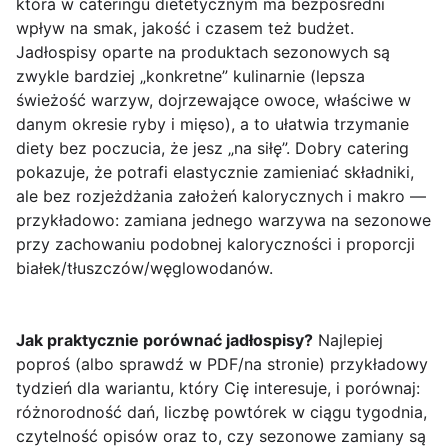
która w cateringu dietetycznym ma bezpośredni
wpływ na smak, jakość i czasem też budżet.
Jadłospisy oparte na produktach sezonowych są
zwykle bardziej „konkretne” kulinarnie (lepsza
świeżość warzyw, dojrzewające owoce, właściwe w
danym okresie ryby i mięso), a to ułatwia trzymanie
diety bez poczucia, że jesz „na siłę”. Dobry catering
pokazuje, że potrafi elastycznie zamieniać składniki,
ale bez rozjeżdżania założeń kalorycznych i makro —
przykładowo: zamiana jednego warzywa na sezonowe
przy zachowaniu podobnej kaloryczności i proporcji
białek/tłuszczów/węglowodanów.
Jak praktycznie porównać jadłospisy?
Najlepiej
poproś (albo sprawdź w PDF/na stronie) przykładowy
tydzień dla wariantu, który Cię interesuje, i porównaj:
różnorodność dań, liczbę powtórek w ciągu tygodnia,
czytelność opisów oraz to, czy sezonowe zamiany są