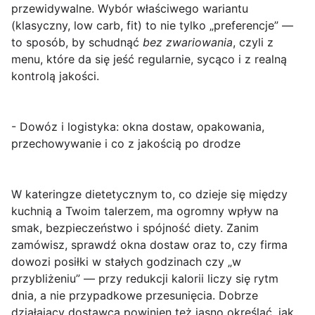
przewidywalne. Wybór właściwego wariantu
(klasyczny, low carb, fit) to nie tylko „preferencje” —
to sposób, by schudnąć
bez zwariowania
, czyli z
menu, które da się jeść regularnie, sycąco i z realną
kontrolą jakości.
- Dowóz i logistyka: okna dostaw, opakowania,
przechowywanie i co z jakością po drodze
W
kateringze dietetycznym
to, co dzieje się między
kuchnią a Twoim talerzem, ma ogromny wpływ na
smak, bezpieczeństwo i spójność diety. Zanim
zamówisz, sprawdź
okna dostaw
oraz to, czy firma
dowozi posiłki w stałych godzinach czy „w
przybliżeniu” — przy redukcji kalorii liczy się rytm
dnia, a nie przypadkowe przesunięcia. Dobrze
działający dostawca powinien też jasno określać, jak