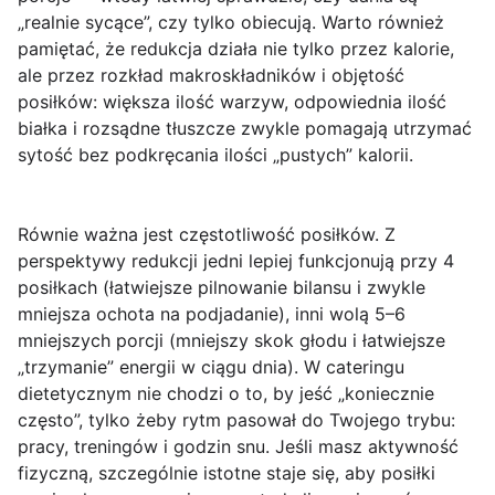
„realnie sycące”, czy tylko obiecują. Warto również
pamiętać, że redukcja działa nie tylko przez kalorie,
ale przez
rozkład makroskładników i objętość
posiłków
: większa ilość warzyw, odpowiednia ilość
białka i rozsądne tłuszcze zwykle pomagają utrzymać
sytość bez podkręcania ilości „pustych” kalorii.
Równie ważna jest
częstotliwość posiłków
. Z
perspektywy redukcji jedni lepiej funkcjonują przy 4
posiłkach (łatwiejsze pilnowanie bilansu i zwykle
mniejsza ochota na podjadanie), inni wolą 5–6
mniejszych porcji (mniejszy skok głodu i łatwiejsze
„trzymanie” energii w ciągu dnia). W cateringu
dietetycznym nie chodzi o to, by jeść „koniecznie
często”, tylko żeby rytm pasował do Twojego trybu:
pracy, treningów i godzin snu. Jeśli masz aktywność
fizyczną, szczególnie istotne staje się, aby posiłki