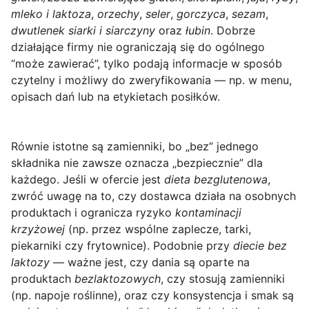
mleko i laktoza
,
orzechy
,
seler
,
gorczyca
,
sezam
,
dwutlenek siarki i siarczyny
oraz
łubin
. Dobrze
działające firmy nie ograniczają się do ogólnego
“może zawierać”, tylko podają informacje w sposób
czytelny i możliwy do zweryfikowania — np. w menu,
opisach dań lub na etykietach posiłków.
Równie istotne są
zamienniki
, bo „bez” jednego
składnika nie zawsze oznacza „bezpiecznie” dla
każdego. Jeśli w ofercie jest
dieta bezglutenowa
,
zwróć uwagę na to, czy dostawca działa na osobnych
produktach i ogranicza ryzyko
kontaminacji
krzyżowej
(np. przez wspólne zaplecze, tarki,
piekarniki czy frytownice). Podobnie przy
diecie bez
laktozy
— ważne jest, czy dania są oparte na
produktach
bezlaktozowych
, czy stosują zamienniki
(np. napoje roślinne), oraz czy konsystencja i smak są