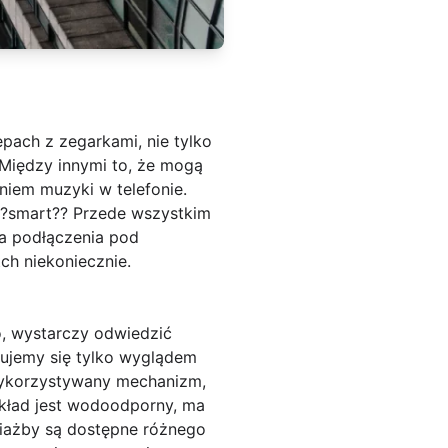
pach z zegarkami, nie tylko
 Między innymi to, że mogą
niem muzyki w telefonie.
 ?smart?? Przede wszystkim
a podłączenia pod
h niekoniecznie.
o, wystarczy odwiedzić
rujemy się tylko wyglądem
 wykorzystywany mechanizm,
ykład jest wodoodporny, ma
ciażby są dostępne różnego