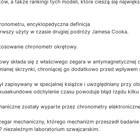
w, a także rankingi tych modeli, które cieszą się najwię
onometru, encyklopedyczna definicja
erwszy użyty w czasie drugiej podróży Jamesa Cooka.
stosowanie chronometr okrętowy.
towy składa się z właściwego zegara w antymagnetycznej
ianej skrzynki, chroniącej go dodatkowo przed wpływem 
ł zapisywany w specjalnej książce i uwzględniany przy ob
lkusekundowe odchylenie czasu powoduje błąd rzędu kilku 
aniczne zostały wyparte przez chronometry elektroniczne 
 zegar mechaniczny, którego mechanizm przeszedł badanie 
? niezależnym laboratorium szwajcarskim.