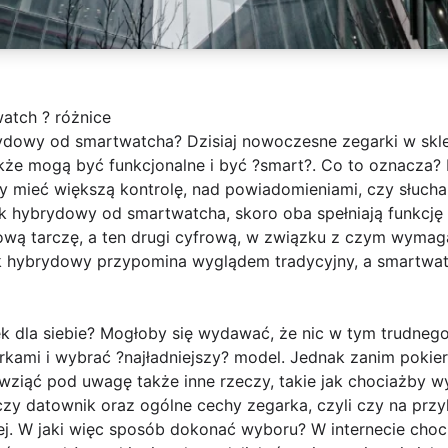
atch ? różnice
ydowy od smartwatcha? Dzisiaj nowoczesne zegarki w skle
akże mogą być funkcjonalne i być ?smart?. Co to oznacza?
y mieć większą kontrolę, nad powiadomieniami, czy słucha
k hybrydowy od smartwatcha, skoro oba spełniają funkcję
ową tarczę, a ten drugi cyfrową, w związku z czym wymag
 hybrydowy przypomina wyglądem tradycyjny, a smartwatc
k dla siebie? Mogłoby się wydawać, że nic w tym trudneg
rkami i wybrać ?najładniejszy? model. Jednak zanim pokie
wziąć pod uwagę także inne rzeczy, takie jak chociażby
czy datownik oraz ogólne cechy zegarka, czyli czy na prz
lej. W jaki więc sposób dokonać wyboru? W internecie cho