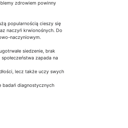
roblemy zdrowiem powinny
żą popularnością cieszy się
oraz naczyń krwionośnych. Do
rcowo-naczyniowym.
ugotrwałe siedzenie, brak
go społeczeństwa zapada na
adłości, lecz także uczy swych
e badań diagnostycznych