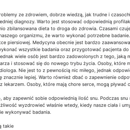
problemy ze zdrowiem, dobrze wiedzą, jak trudne i czasoc
iedniej diagnozy. Warto jest stosować odpowiednią profilak
io zbilansowana dieta to droga do zdrowia. Czasami czuj
 naszego organizmu, że warto wykonać potrzebne badanie
atce piersiowej. Medycyna obecnie jest bardzo zaawansowa
wykonać wszystkie badania oraz przygotować pacjenta do l
 jednak wiele osób jest bardzo zadowolonych z tego, jaką
karza i stosować się do nowego trybu życia. Osoby, które
iologa. Nie jest to z pewnością nic miłego, jednak odpo
ię znacznie lepiej. Warto również dbać o zapewnienie odpo
z lekarzem. Osoby, które mają chore serce, mogą pływać c
, aby zapewnić sobie odpowiednią ilość snu. Podczas snu 
iwość wyzdrowieć właśnie wtedy, kiedy nasze ciała i umys
nie wykonywać badania.
 takie