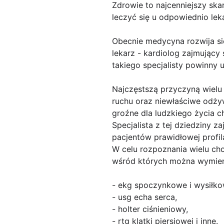
Zdrowie to najcenniejszy s
leczyć się u odpowiednio leka
Obecnie medycyna rozwija się
lekarz - kardiolog zajmując
takiego specjalisty powinny
Najczęstszą przyczyną wielu 
ruchu oraz niewłaściwe odży
groźne dla ludzkiego życia c
Specjalista z tej dziedziny z
pacjentów prawidłowej profil
W celu rozpoznania wielu ch
wśród których można wymien
- ekg spoczynkowe i wysiłko
- usg echa serca,
- holter ciśnieniowy,
- rtg klatki piersiowej i inne.