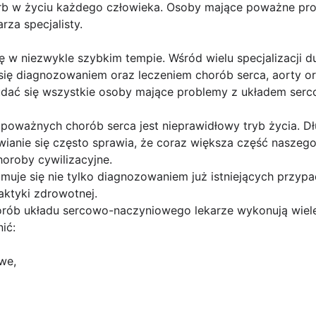
karb w życiu każdego człowieka. Osoby mające poważne p
rza specjalisty.
 w niezwykle szybkim tempie. Wśród wielu specjalizacji du
y się diagnozowaniem oraz leczeniem chorób serca, aorty 
 udać się wszystkie osoby mające problemy z układem se
poważnych chorób serca jest nieprawidłowy tryb życia. Dł
wianie się często sprawia, że coraz większa część nasze
horoby cywilizacyjne.
ajmuje się nie tylko diagnozowaniem już istniejących przyp
aktyki zdrowotnej.
orób układu sercowo-naczyniowego lekarze wykonują wiel
ić:
we,