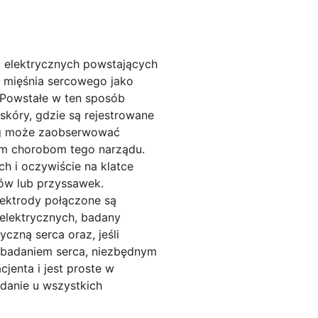
ęć elektrycznych powstających
 mięśnia sercowego jako
. Powstałe w ten sposób
skóry, gdzie są rejestrowane
log może zaobserwować
nym chorobom tego narządu.
h i oczywiście na klatce
ów lub przyssawek.
lektrody połączone są
 elektrycznych, badany
czną serca oraz, jeśli
m badaniem serca, niezbędnym
jenta i jest proste w
danie u wszystkich