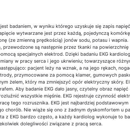
 jest badaniem, w wyniku którego uzyskuje się zapis napi
apięcie wytwarzane jest przez każdą, pojedynczą komórkę
błonę (ze zmienną prędkością) jonów sodu, potasu i wapnia
, przewodzone są następnie przez tkanki na powierzchnię 
pomocą specjalnych elektrod. Dzięki badaniu EKG kardio
 zmiany w pracy serca i jego ukrwieniu; towarzyszące róż
tępująco: pacjent leży na wznak, a na jego rękach, nogac
lektrody, przymocowane za pomocą klamer, gumowych pask
ym żelem, który ma zmniejszyć opór elektryczny skóry. E
rafem. Aby badanie EKG dało jasny, czytelny obraz napięć
ozluźnić wszystkie mięśnie. EKG rejestruje czynność elektry
 pracę tego rozrusznika. EKG jest najbardziej podstawowy
go chorób. Nie wiąże się ono z żadnym dyskomfortem u pac
a z EKG bardzo często, a każdy kardiolog wykonuje to ba
ekolwiek dolegliwości związane z pracą serca.