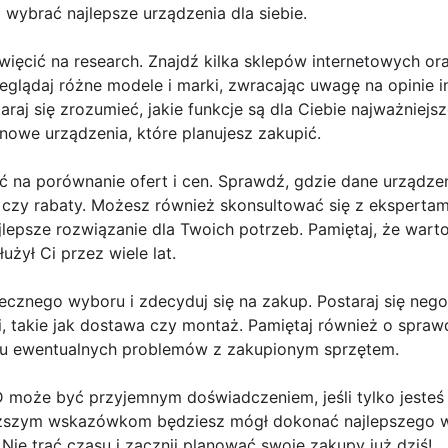
wybrać najlepsze urządzenia dla siebie.
ęcić na research. Znajdź kilka sklepów internetowych ora
zeglądaj różne modele i marki, zwracając uwagę na opinie i
araj się zrozumieć, jakie funkcje są dla Ciebie najważniejsz
nowe urządzenia, które planujesz zakupić.
 na porównanie ofert i cen. Sprawdź, gdzie dane urządzeni
czy rabaty. Możesz również skonsultować się z ekspertami
lepsze rozwiązanie dla Twoich potrzeb. Pamiętaj, że wart
łużył Ci przez wiele lat.
ecznego wyboru i zdecyduj się na zakup. Postaraj się neg
, takie jak dostawa czy montaż. Pamiętaj również o spraw
ku ewentualnych problemów z zakupionym sprzętem.
 może być przyjemnym doświadczeniem, jeśli tylko jesteś
ższym wskazówkom będziesz mógł dokonać najlepszego wy
 Nie trać czasu i zacznij planować swoje zakupy już dziś!