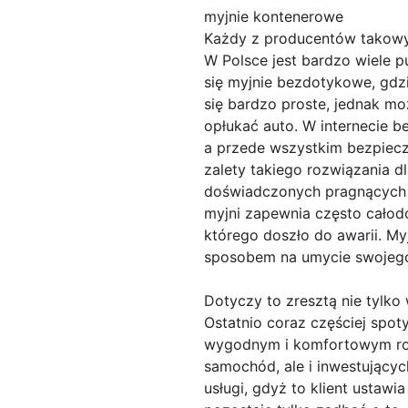
myjnie kontenerowe
Każdy z producentów takowy
W Polsce jest bardzo wiele
się myjnie bezdotykowe, gdz
się bardzo proste, jednak m
opłukać auto. W internecie 
a przede wszystkim bezpiecz
zalety takiego rozwiązania 
doświadczonych pragnących 
myjni zapewnia często całod
którego doszło do awarii. M
sposobem na umycie swojego
Dotyczy to zresztą nie tylko w
Ostatnio coraz częściej spot
wygodnym i komfortowym rozw
samochód, ale i inwestującyc
usługi, gdyż to klient ustaw