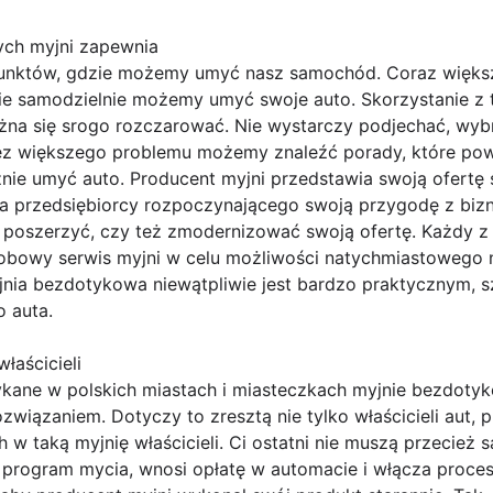
ch myjni zapewnia
 punktów, gdzie możemy umyć nasz samochód. Coraz więks
ie samodzielnie możemy umyć swoje auto. Skorzystanie z t
ożna się srogo rozczarować. Nie wystarczy podjechać, wyb
bez większego problemu możemy znaleźć porady, które pow
nie umyć auto. Producent myjni przedstawia swoją ofertę 
dla przedsiębiorcy rozpoczynającego swoją przygodę z biz
poszerzyć, czy też zmodernizować swoją ofertę. Każdy 
obowy serwis myjni w celu możliwości natychmiastowego n
yjnia bezdotykowa niewątpliwie jest bardzo praktycznym, 
 auta.
łaścicieli
ykane w polskich miastach i miasteczkach myjnie bezdotyk
iązaniem. Dotyczy to zresztą nie tylko właścicieli aut,
h w taką myjnię właścicieli. Ci ostatni nie muszą przecie
ia program mycia, wnosi opłatę w automacie i włącza proces