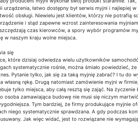
 aby producent myjni wykonał swój produkt starannie. Tak, 
ii urządzenia, łatwo dostępny był serwis myjni i najlepiej w
atwość obsługi. Niewielu jest klientów, którzy nie potrafią 
rządzenie i stąd zapewne wzrost zainteresowania myjnia
szczędzają czas kierowców, a spory wybór programów myc
się w naszym kraju wolne miejsca.
ia się
ce, które dzisiaj odwiedza wielu użytkowników samochodó
ach systematycznie rośnie, można śmiało powiedzieć, że
es. Pytanie tylko, jak się za taką myjnię zabrać? I tu do 
a własną rękę. Drugą natomiast zamówienie myjni w firmie,
buje tylko miejsca, aby całą resztą się zająć. Na życzenie 
to osoba zamawiająca budowę nie musi się niczym martwić.
ygodniejsza. Tym bardziej, że firmy produkujące myjnie o
ach niego systematycznie sprawdzana. A gdy podczas kontro
 usuwany. Jak więc widać, jest to rozwiązane nie wymagaj