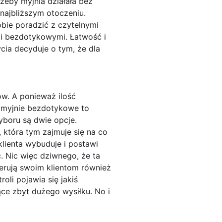
żeby myjnia działała bez
 najbliższym otoczeniu.
sobie poradzić z czytelnymi
mi bezdotykowymi. Łatwość i
ia decyduje o tym, że dla
w. A ponieważ ilość
 myjnie bezdotykowe to
wyboru są dwie opcje.
 która tym zajmuje się na co
klienta wybuduje i postawi
 Nic więc dziwnego, że ta
ferują swoim klientom również
li pojawia się jakiś
ące zbyt dużego wysiłku. No i