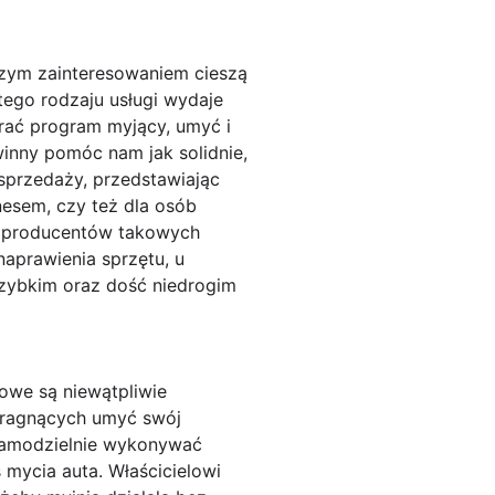
zym zainteresowaniem cieszą
ego rodzaju usługi wydaje
rać program myjący, umyć i
inny pomóc nam jak solidnie,
sprzedaży, przedstawiając
nesem, czy też dla osób
z producentów takowych
aprawienia sprzętu, u
szybkim oraz dość niedrogim
owe są niewątpliwie
 pragnących umyć swój
ż samodzielnie wykonywać
 mycia auta. Właścicielowi