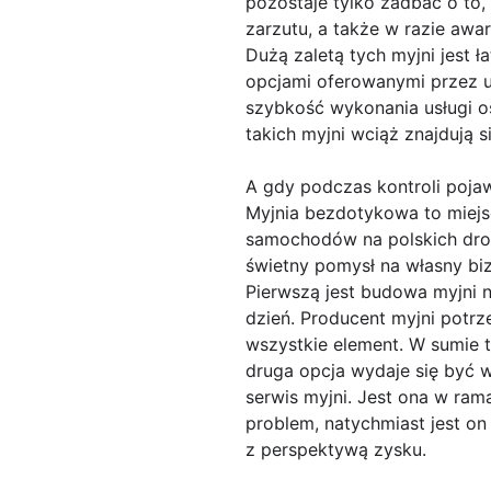
pozostaje tylko zadbać o to,
zarzutu, a także w razie awar
Dużą zaletą tych myjni jest ł
opcjami oferowanymi przez u
szybkość wykonania usługi o
takich myjni wciąż znajdują 
A gdy podczas kontroli pojaw
Myjnia bezdotykowa to miejs
samochodów na polskich drog
świetny pomysł na własny bizn
Pierwszą jest budowa myjni n
dzień. Producent myjni potrze
wszystkie element. W sumie 
druga opcja wydaje się być w
serwis myjni. Jest ona w ram
problem, natychmiast jest on
z perspektywą zysku.