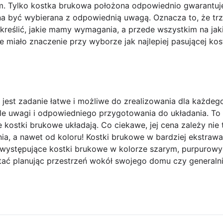
. Tylko kostka brukowa położona odpowiednio gwarantuje
a być wybierana z odpowiednią uwagą. Oznacza to, że trz
określić, jakie mamy wymagania, a przede wszystkim na ja
e miało znaczenie przy wyborze jak najlepiej pasującej kos
 jest zadanie łatwe i możliwe do zrealizowania dla każdeg
e uwagi i odpowiedniego przygotowania do układania. To 
e kostki brukowe układają. Co ciekawe, jej cena zależy nie 
nia, a nawet od koloru! Kostki brukowe w bardziej ekstra
e występujące kostki brukowe w kolorze szarym, purpurow
tać planując przestrzeń wokół swojego domu czy generalni