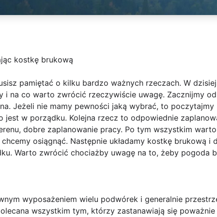
ając kostkę brukową
sisz pamiętać o kilku bardzo ważnych rzeczach. W dzisie
czy i na co warto zwrócić rzeczywiście uwagę. Zacznijmy o
a. Jeżeli nie mamy pewności jaką wybrać, to poczytajmy i
 jest w porządku. Kolejna rzecz to odpowiednie zaplanowa
terenu, dobre zaplanowanie pracy. Po tym wszystkim warto
o chcemy osiągnąć. Następnie układamy kostkę brukową i 
dku. Warto zwrócić chociażby uwagę na to, żeby pogoda b
wnym wyposażeniem wielu podwórek i generalnie przestrze
 polecana wszystkim tym, którzy zastanawiają się poważni