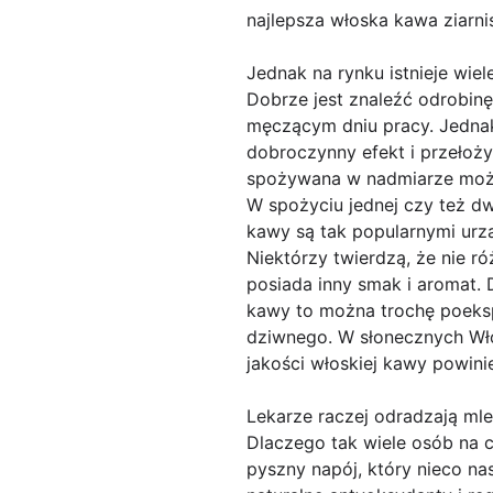
najlepsza włoska kawa ziarni
Jednak na rynku istnieje wie
Dobrze jest znaleźć odrobin
męczącym dniu pracy. Jednak
dobroczynny efekt i przełoży
spożywana w nadmiarze może 
W spożyciu jednej czy też dw
kawy są tak popularnymi urz
Niektórzy twierdzą, że nie r
posiada inny smak i aromat.
kawy to można trochę poeksp
dziwnego. W słonecznych Wło
jakości włoskiej kawy powini
Lekarze raczej odradzają m
Dlaczego tak wiele osób na 
pyszny napój, który nieco na