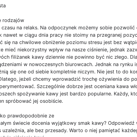
sta
le rodzajów
ę czasu na relaks. Na odpoczynek możemy sobie pozwolić 
 nawet w ciągu dnia pracy nie stoimy na przegranej pozyc
ć się na chwilowe obniżenie poziomu stresu jest bez wątp
mieć niekorzystny wpływ na nasze ciśnienie, jednak zazw
óch filiżanek kawy dziennie nie powinno być nic złego. D
ądzeniami w nowoczesnych biurowcach. Jednak na rynku is
óżnią się one od siebie kompletnie niczym. Nie jest to do 
 Dlatego, jeżeli chcemy wprowadzić trochę ożywienia do p
erymentować. Szczególnie dobrze jest oceniana kawa wło
szech spożywanie kawy jest bardzo popularne. Każdy, kto
en spróbować jej osobiście.
leko prawdopodobnie ze
całym świecie docenia wyjątkowy smak kawy? Odpowiedź w
s uzależnia, ale bez przesady. Warto o niej pamiętać każd