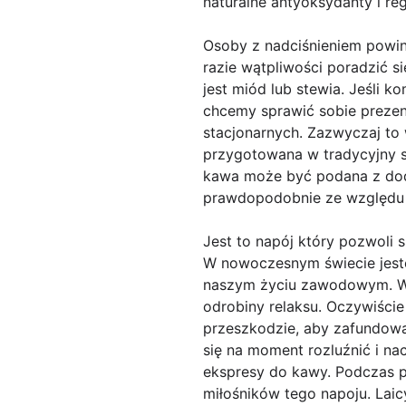
naturalne antyoksydanty i regu
Osoby z nadciśnieniem powin
razie wątpliwości poradzić si
jest miód lub stewia. Jeśli k
chcemy sprawić sobie prezent
stacjonarnych. Zazwyczaj to 
przygotowana w tradycyjny s
kawa może być podana z dod
prawdopodobnie ze względu na
Jest to napój który pozwoli s
W nowoczesnym świecie jeste
naszym życiu zawodowym. Wy
odrobiny relaksu. Oczywiście 
przeszkodzie, aby zafundować
się na moment rozluźnić i n
ekspresy do kawy. Podczas p
miłośników tego napoju. Laic