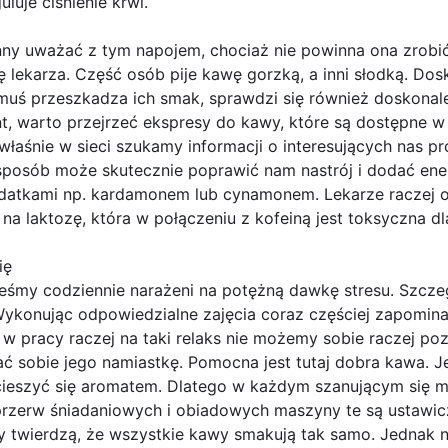
luje ciśnienie krwi.
ny uważać z tym napojem, chociaż nie powinna ona zrobić
ę lekarza. Część osób pije kawę gorzką, a inni słodką. Dos
omuś przeszkadza ich smak, sprawdzi się również doskonale k
, warto przejrzeć ekspresy do kawy, które są dostępne w 
właśnie w sieci szukamy informacji o interesujących nas 
posób może skutecznie poprawić nam nastrój i dodać ene
atkami np. kardamonem lub cynamonem. Lekarze raczej o
 laktozę, która w połączeniu z kofeiną jest toksyczna dl
ię
śmy codziennie narażeni na potężną dawkę stresu. Szczeg
konując odpowiedzialne zajęcia coraz częściej zapomina
w pracy raczej na taki relaks nie możemy sobie raczej pozw
 sobie jego namiastkę. Pomocna jest tutaj dobra kawa. Je
acieszyć się aromatem. Dlatego w każdym szanującym się m
rzerw śniadaniowych i obiadowych maszyny te są ustawic
y twierdzą, że wszystkie kawy smakują tak samo. Jednak ni