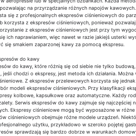
 w aeropressie lub w specjalnych dzbankach. Każda metod
ty pozwalając na przyrządzanie różnych napojów kawowych.
ysta się z profesjonalnych ekspresów ciśnieniowych do pa
b korzysta z ekspresów ciśnieniowych, ponieważ pozwalaj
orzystanie z ekspresów ciśnieniowych jest przy tym wyg
ę ich naprawianiem, więc nawet w razie jakiejś usterki wy
yć się smakiem zaparzonej kawy za pomocą ekspresu.
kspresów do kawy
esów do kawy, które różnią się od siebie nie tylko budową,
eśli chodzi o ekspresy, jest metoda ich działania. Można
śnieniowe. Z ekspresów przelewowych korzysta się jednak 
bór modeli ekspresów ciśnieniowych. Przy klasyfikacji e
spresy kolbowe, kapsułkowe oraz automatyczne. Każdy ro
zalety. Serwis ekspresów do kawy zajmuje się najczęściej
ych. Ekspresy ciśnieniowe mogą być wyposażone w różne 
w ciśnieniowych obejmuje różne modele urządzeń. Niektó
fesjonalnego użytku, przykładowo w szeroko pojętej gastr
resów sprawdzają się bardzo dobrze w warunkach domow