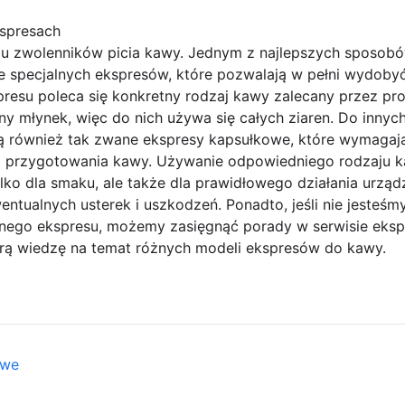
spresach
ielu zwolenników picia kawy. Jednym z najlepszych sposob
e specjalnych ekspresów, które pozwalają w pełni wydobyć
resu poleca się konkretny rodzaj kawy zalecany przez pro
 młynek, więc do nich używa się całych ziaren. Do innyc
eją również tak zwane ekspresy kapsułkowe, które wymagają
 przygotowania kawy. Używanie odpowiedniego rodzaju 
ylko dla smaku, ale także dla prawidłowego działania urzą
ntualnych usterek i uszkodzeń. Ponadto, jeśli nie jesteśm
nego ekspresu, możemy zasięgnąć porady w serwisie eksp
porą wiedzę na temat różnych modeli ekspresów do kawy.
owe