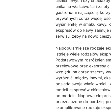
ciśnieniowych czy chociażby
unikalne właściwości i zale
gastronomi najczęściej korz
prywatnych coraz więcej osó
wyśmienitej w smaku kawy. K
ekspresów do kawy zajmuje si
serwisu, żeby na nowo ciesz
Najpopularniejsze rodzaje e
Istnieje wiele rodzajów ekspr
Podstawowym rozróżnieniem, j
przelewowe oraz ekspresy ci
względu na coraz szerszy wy
wyróżnić, między innymi, ek
posiada swoje właściwości i 
modeli ekspresów ciśnieniow
od modelu. Naprawa ekspresó
przeznaczone do bardziej pro
skomplikowane rodzaje eksp