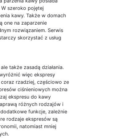
a parzenia kawy posiada
 W szeroko pojętej
rzenia kawy. Także w domach
ą one na zaparzenie
odnym rozwiązaniem. Serwis
starczy skorzystać z usług
 ale także zasadą działania.
 wyróżnić więc ekspresy
coraz rzadziej, częściowo ze
kspresów ciśnieniowych można
dzaj ekspresu do kawy
 naprawą różnych rodzajów i
dodatkowe funkcje, zależnie
re rodzaje ekspresów są
onomii, natomiast mniej
ych.