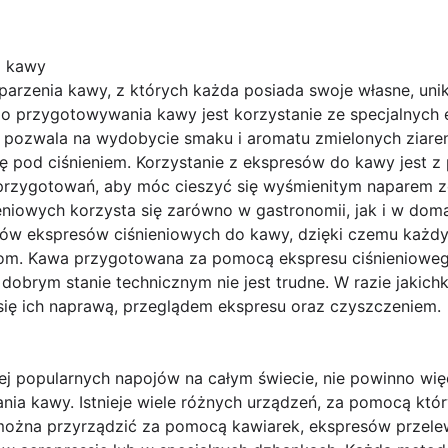
o kawy
 parzenia kawy, z których każda posiada swoje własne, un
 przygotowywania kawy jest korzystanie ze specjalnych 
y pozwala na wydobycie smaku i aromatu zmielonych ziar
ę pod ciśnieniem. Korzystanie z ekspresów do kawy jest 
przygotowań, aby móc cieszyć się wyśmienitym naparem z
niowych korzysta się zarówno w gastronomii, jak i w dom
zajów ekspresów ciśnieniowych do kawy, dzięki czemu każ
om. Kawa przygotowana za pomocą ekspresu ciśnieniowego
obrym stanie technicznym nie jest trudne. W razie jakichk
ię ich naprawą, przeglądem ekspresu oraz czyszczeniem.
ej popularnych napojów na całym świecie, nie powinno więc 
nia kawy. Istnieje wiele różnych urządzeń, za pomocą kt
 można przyrządzić za pomocą kawiarek, ekspresów przel