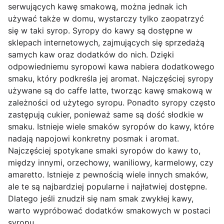
serwujących kawę smakową, można jednak ich
używać także w domu, wystarczy tylko zaopatrzyć
się w taki syrop. Syropy do kawy są dostępne w
sklepach internetowych, zajmujących się sprzedażą
samych kaw oraz dodatków do nich. Dzięki
odpowiedniemu syropowi kawa nabiera dodatkowego
smaku, który podkreśla jej aromat. Najczęściej syropy
używane są do caffe latte, tworząc kawę smakową w
zależności od użytego syropu. Ponadto syropy często
zastępują cukier, ponieważ same są dość słodkie w
smaku. Istnieje wiele smaków syropów do kawy, które
nadają napojowi konkretny posmak i aromat.
Najczęściej spotykane smaki syropów do kawy to,
między innymi, orzechowy, waniliowy, karmelowy, czy
amaretto. Istnieje z pewnością wiele innych smaków,
ale te są najbardziej popularne i najłatwiej dostępne.
Dlatego jeśli znudził się nam smak zwykłej kawy,
warto wypróbować dodatków smakowych w postaci
syropu.