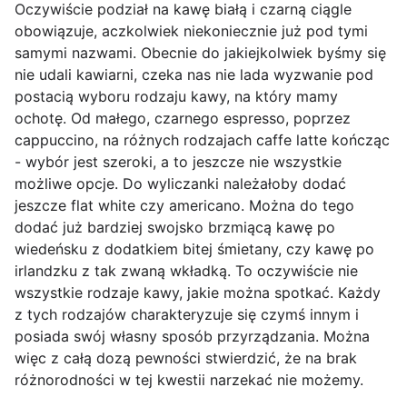
Oczywiście podział na kawę białą i czarną ciągle
obowiązuje, aczkolwiek niekoniecznie już pod tymi
samymi nazwami. Obecnie do jakiejkolwiek byśmy się
nie udali kawiarni, czeka nas nie lada wyzwanie pod
postacią wyboru rodzaju kawy, na który mamy
ochotę. Od małego, czarnego espresso, poprzez
cappuccino, na różnych rodzajach caffe latte kończąc
- wybór jest szeroki, a to jeszcze nie wszystkie
możliwe opcje. Do wyliczanki należałoby dodać
jeszcze flat white czy americano. Można do tego
dodać już bardziej swojsko brzmiącą kawę po
wiedeńsku z dodatkiem bitej śmietany, czy kawę po
irlandzku z tak zwaną wkładką. To oczywiście nie
wszystkie rodzaje kawy, jakie można spotkać. Każdy
z tych rodzajów charakteryzuje się czymś innym i
posiada swój własny sposób przyrządzania. Można
więc z całą dozą pewności stwierdzić, że na brak
różnorodności w tej kwestii narzekać nie możemy.