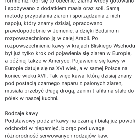
formie niż robi się to obecnie. Ziarna wtedy gotowano
i spożywano z dodatkiem masła oraz soli. Samą
metodę przypalania ziaren i sporządzania z nich
napoju, który znamy dzisiaj, opracowano
prawdopodobnie w Jemenie, a dzięki Beduinom
rozpowszechniono ją w całej Arabii. Po
rozpowszechnieniu kawy w krajach Bliskiego Wschodu
był już tylko krok od pojawienia się ziaren w Europie,
a później także w Ameryce. Pojawienie się kawy w
Europie datuje się na XVI wiek, a w samej Polsce na
koniec wieku XVII. Tak więc kawa, którą dzisiaj znany
pod postacią czarnego naparu z palonych ziaren,
musiała przebyć długą drogą, zanim trafiła na stałe do
półek w naszej kuchni.
Rodzaje kawy
Podstawowy podział kawy na czarną i białą już powoli
odchodzi w niepamięć, biorąc pod uwagę
różnorodność serwowanych rodzajów kaw.