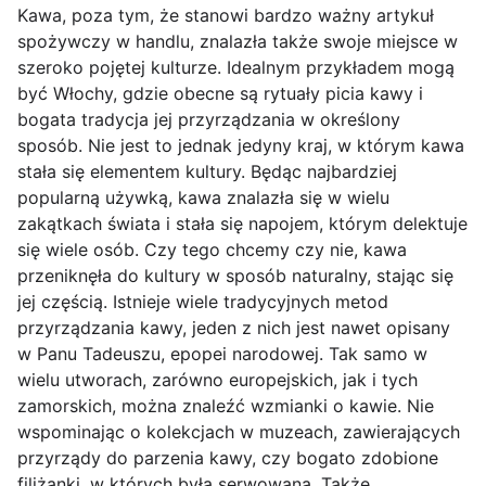
Kawa, poza tym, że stanowi bardzo ważny artykuł
spożywczy w handlu, znalazła także swoje miejsce w
szeroko pojętej kulturze. Idealnym przykładem mogą
być Włochy, gdzie obecne są rytuały picia kawy i
bogata tradycja jej przyrządzania w określony
sposób. Nie jest to jednak jedyny kraj, w którym kawa
stała się elementem kultury. Będąc najbardziej
popularną używką, kawa znalazła się w wielu
zakątkach świata i stała się napojem, którym delektuje
się wiele osób. Czy tego chcemy czy nie, kawa
przeniknęła do kultury w sposób naturalny, stając się
jej częścią. Istnieje wiele tradycyjnych metod
przyrządzania kawy, jeden z nich jest nawet opisany
w Panu Tadeuszu, epopei narodowej. Tak samo w
wielu utworach, zarówno europejskich, jak i tych
zamorskich, można znaleźć wzmianki o kawie. Nie
wspominając o kolekcjach w muzeach, zawierających
przyrządy do parzenia kawy, czy bogato zdobione
filiżanki, w których była serwowana. Także