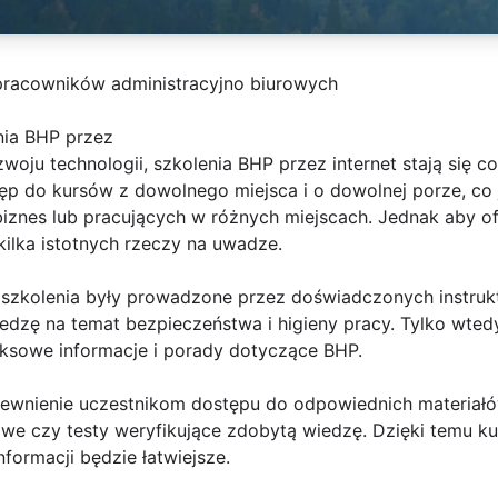
pracowników administracyjno biurowych
nia BHP przez
oju technologii, szkolenia BHP przez internet stają się co
ęp do kursów z dowolnego miejsca i o dowolnej porze, co 
znes lub pracujących w różnych miejscach. Jednak aby o
kilka istotnych rzeczy na uwadze.
y szkolenia były prowadzone przez doświadczonych instruk
wiedzę na temat bezpieczeństwa i higieny pracy. Tylko wt
ksowe informacje i porady dotyczące BHP.
apewnienie uczestnikom dostępu do odpowiednich materiałó
żowe czy testy weryfikujące zdobytą wiedzę. Dzięki temu ku
nformacji będzie łatwiejsze.