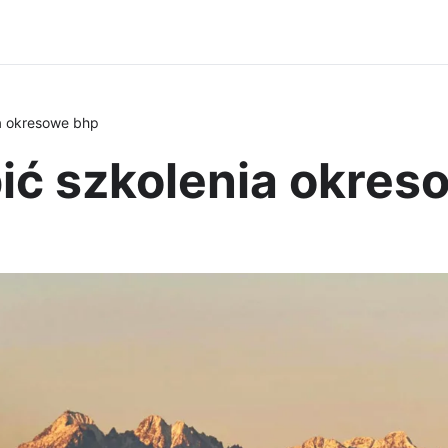
ia okresowe bhp
upić szkolenia okre