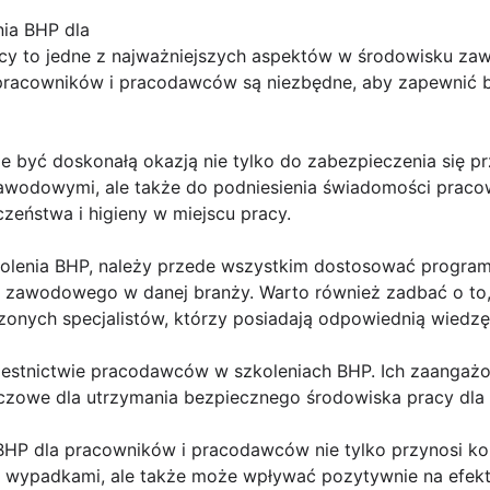
nia BHP dla
acy to jedne z najważniejszych aspektów w środowisku z
 pracowników i pracodawców są niezbędne, aby zapewnić b
 być doskonałą okazją nie tylko do zabezpieczenia się p
wodowymi, ale także do podniesienia świadomości praco
zeństwa i higieny w miejscu pracy.
kolenia BHP, należy przede wszystkim dostosować progra
a zawodowego w danej branży. Warto również zadbać o to,
nych specjalistów, którzy posiadają odpowiednią wiedzę i
zestnictwie pracodawców w szkoleniach BHP. Ich zaangaż
czowe dla utrzymania bezpiecznego środowiska pracy dla
BHP dla pracowników i pracodawców nie tylko przynosi ko
d wypadkami, ale także może wpływać pozytywnie na efek