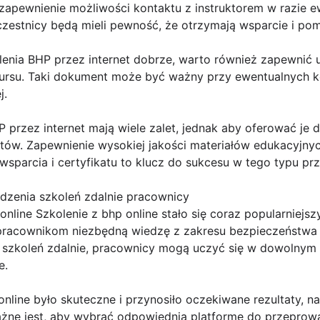
że zapewnienie możliwości kontaktu z instruktorem w razie 
zestnicy będą mieli pewność, że otrzymają wsparcie i pom
lenia BHP przez internet dobrze, warto również zapewnić 
ursu. Taki dokument może być ważny przy ewentualnych k
j.
przez internet mają wiele zalet, jednak aby oferować je 
któw. Zapewnienie wysokiej jakości materiałów edukacyjn
wsparcia i certyfikatu to klucz do sukcesu w tego typu pr
dzenia szkoleń zdalnie pracownicy
 online Szkolenie z bhp online stało się coraz popularniej
racownikom niezbędną wiedzę z zakresu bezpieczeństwa i 
szkoleń zdalnie, pracownicy mogą uczyć się w dowolnym m
e.
nline było skuteczne i przynosiło oczekiwane rezultaty, na
ażne jest, aby wybrać odpowiednią platformę do przeprowa