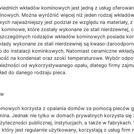
wiednich wkładów kominowych jest jedną z usług oferowan
nowych. Można wyróżnić więcej niż jeden rodzaj wkładó
ych najważniejszy jest podział ze względu na materiały, 
kominowe, które zostały wykonane ze stali nierdzewnej, c
oszczególnych rodzajów wkładów kominowych posiada kon
łady wykonane ze stali nierdzewnej są kwaso-żaroodporne,
 do instalacji kominkowych. Natomiast ceramiczne wkłady
rność na kondensat oraz szoki temperaturowe. Wybór odp
ależności od wykorzystywanego opału, dlatego firmy zajm
ad do danego rodzaju pieca.
ów
mowych korzysta z opalania domów za pomocą pieców gr
mina. Jednak nie tylko w domach prywatnych korzysta się 
yteczności publicznej, instytucjach, a także w fabrykach.
tóry jest regularnie użytkowany, korzystają z usług firm