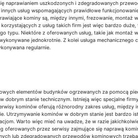
 się naprawianiem uszkodzonych i zdegradowanych przew
s innych usług wspomagających prawidłowe funkcjonowanie
rawiające kominy są, między innymi, frezowanie, montaż 
korzystających z usług takich firm jest więc bardzo duże,
go typu. Niektóre z oferowanych usług, takie jak montaż 
wykonywane jednokrotnie. Z kolei usługa mechanicznego 
konywana regularnie.
wowych elementów budynków ogrzewanych za pomocą pie
w dobrym stanie technicznym. Istnieją więc specjalne firmy
rwisy kominów oferują różnorodny zakres usług, między inn
ie. Utrzymywanie kominów w dobrym stanie jest bardzo is
cjom. Warto więc mieć na uwadze, że w razie jakichkolw
ug oferowanych przez serwisy zajmujące się naprawą komi
nych lub zdegradowanych przewodów kominowych trzeba 