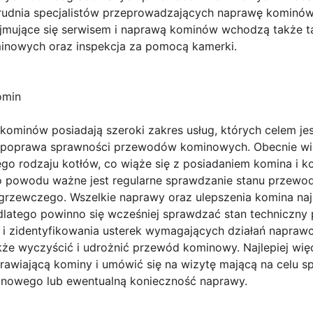
trudnia specjalistów przeprowadzających naprawę kominów
jmujące się serwisem i naprawą kominów wchodzą także ta
nowych oraz inspekcja za pomocą kamerki.
omin
kominów posiadają szeroki zakres usług, których celem je
z poprawa sprawności przewodów kominowych. Obecnie wi
o rodzaju kotłów, co wiąże się z posiadaniem komina i ko
go powodu ważne jest regularne sprawdzanie stanu przew
rzewczego. Wszelkie naprawy oraz ulepszenia komina najl
latego powinno się wcześniej sprawdzać stan techniczny
 i zidentyfikowania usterek wymagających działań napraw
akże wyczyścić i udrożnić przewód kominowy. Najlepiej wię
rawiającą kominy i umówić się na wizytę mającą na celu s
nowego lub ewentualną konieczność naprawy.