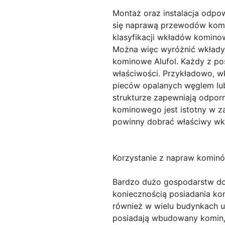
Montaż oraz instalacja odpo
się naprawą przewodów komi
klasyfikacji wkładów kominow
Można więc wyróżnić wkłady 
kominowe Alufol. Każdy z p
właściwości. Przykładowo, wk
pieców opalanych węglem lub
strukturze zapewniają odpo
kominowego jest istotny w z
powinny dobrać właściwy wkł
Korzystanie z napraw komin
Bardzo dużo gospodarstw do
koniecznością posiadania ko
również w wielu budynkach uż
posiadają wbudowany komin, k