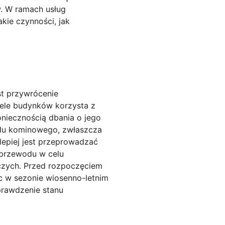
. W ramach usług
kie czynności, jak
st przywrócenie
ele budynków korzysta z
niecznością dbania o jego
odu kominowego, zwłaszcza
epiej jest przeprowadzać
 przewodu w celu
czych. Przed rozpoczęciem
c w sezonie wiosenno-letnim
prawdzenie stanu