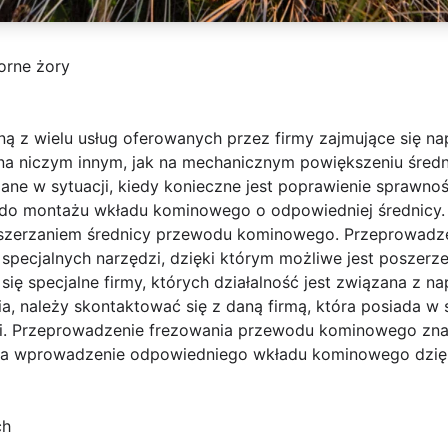
rne żory
ną z wielu usług oferowanych przez firmy zajmujące się n
na niczym innym, jak na mechanicznym powiększeniu śre
ane w sytuacji, kiedy konieczne jest poprawienie spraw
y do montażu wkładu kominowego o odpowiedniej średnicy
oszerzaniem średnicy przewodu kominowego. Przeprowadze
pecjalnych narzędzi, dzięki którym możliwe jest poszerze
ię specjalne firmy, których działalność jest związana z 
ia, należy skontaktować się z daną firmą, która posiada w 
ugi. Przeprowadzenie frezowania przewodu kominowego zn
i na wprowadzenie odpowiedniego wkładu kominowego dzięk
ch