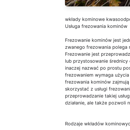
wkłady kominowe kwasoodpo
Usługa frezowania kominów
Frezowanie kominów jest jed
zwanego frezowania polega 
Frezowanie jest przeprowadz
lub przystosowanie średnic
inaczej nazwać po prostu p
frezowaniem wymaga użycia s
frezowania kominów zajmują s
skorzystać z usługi frezowan
przeprowadzanie takiej usł
działanie, ale także pozwol
Rodzaje wkładów kominowy